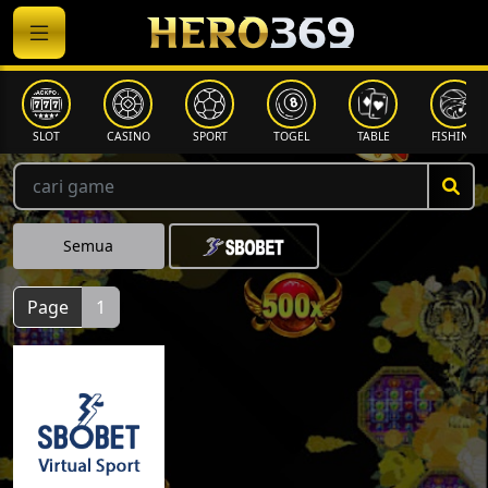
SLOT
CASINO
SPORT
TOGEL
TABLE
FISHING
Semua
Page
1