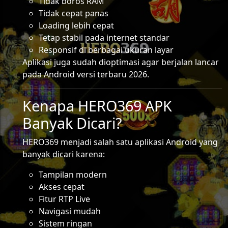
Tidak boros RAM
Tidak cepat panas
Loading lebih cepat
Tetap stabil pada internet standar
Responsif di berbagai ukuran layar
Aplikasi juga sudah dioptimasi agar berjalan lancar
pada Android versi terbaru 2026.
Kenapa HERO369 APK
Banyak Dicari?
HERO369 menjadi salah satu aplikasi Android yang
banyak dicari karena:
Tampilan modern
Akses cepat
Fitur RTP Live
Navigasi mudah
Sistem ringan