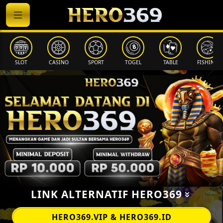
CASINO
SPORT
TOGEL
TABLE
FISHING
COCK F.
LINK ALTERNATIF HERO369
HERO369.VIP & HERO369.ID