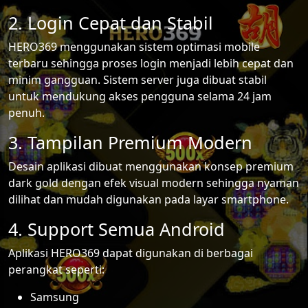
2. Login Cepat dan Stabil
HERO369 menggunakan sistem optimasi mobile
terbaru sehingga proses login menjadi lebih cepat dan
minim gangguan. Sistem server juga dibuat stabil
untuk mendukung akses pengguna selama 24 jam
penuh.
3. Tampilan Premium Modern
Desain aplikasi dibuat menggunakan konsep premium
dark gold dengan efek visual modern sehingga nyaman
dilihat dan mudah digunakan pada layar smartphone.
4. Support Semua Android
Aplikasi HERO369 dapat digunakan di berbagai
perangkat seperti:
Samsung