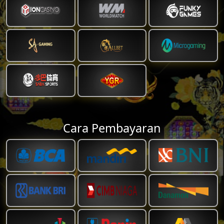
Cara Pembayaran