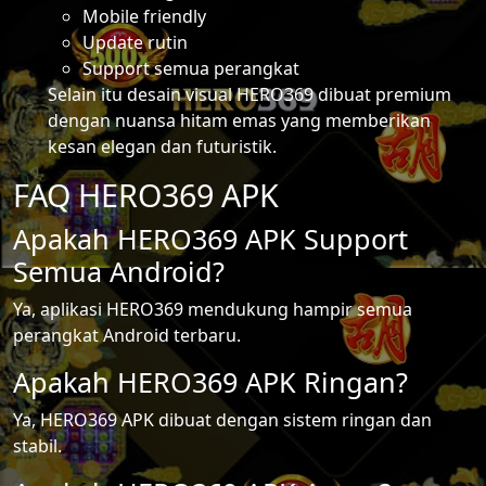
Mobile friendly
Update rutin
Support semua perangkat
Selain itu desain visual HERO369 dibuat premium
dengan nuansa hitam emas yang memberikan
kesan elegan dan futuristik.
FAQ HERO369 APK
Apakah HERO369 APK Support
Semua Android?
Ya, aplikasi HERO369 mendukung hampir semua
perangkat Android terbaru.
Apakah HERO369 APK Ringan?
Ya, HERO369 APK dibuat dengan sistem ringan dan
stabil.