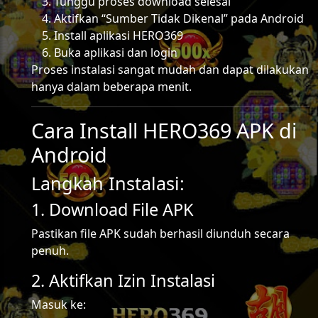
Tunggu proses download selesai
Aktifkan “Sumber Tidak Dikenal” pada Android
Install aplikasi HERO369
Buka aplikasi dan login
Proses instalasi sangat mudah dan dapat dilakukan
hanya dalam beberapa menit.
Cara Install HERO369 APK di
Android
Langkah Instalasi:
1. Download File APK
Pastikan file APK sudah berhasil diunduh secara
penuh.
2. Aktifkan Izin Instalasi
Masuk ke: