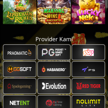
Provider Kami