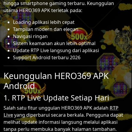
hingga smartphone gaming terbaru. Keunggulan
utama HERO369 APK terletak pada:
Loading aplikasi lebih cepat
Tampilan modern dan elegan
Navigasi ringan
Sistem keamanan akun lebih optimal
Update RTP Live langsung dari aplikasi
Support Android terbaru 2026
Keunggulan HERO369 APK
Android
1. RTP Live Update Setiap Hari
Salah satu fitur unggulan HERO369 APK adalah
RTP
Live
yang diperbarui secara berkala. Pengguna dapat
melihat update informasi langsung melalui aplikasi
tanpa perlu membuka banyak halaman tambahan.