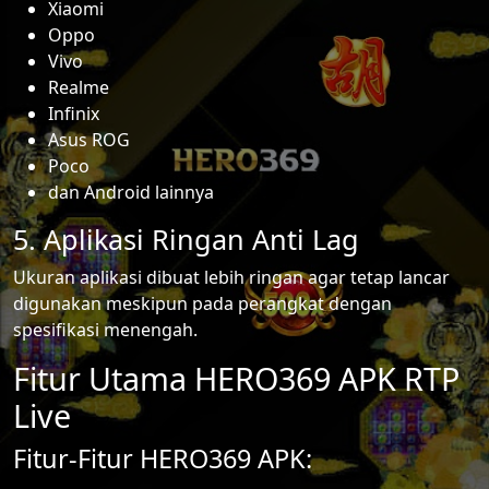
Xiaomi
Oppo
Vivo
Realme
Infinix
Asus ROG
Poco
dan Android lainnya
5. Aplikasi Ringan Anti Lag
Ukuran aplikasi dibuat lebih ringan agar tetap lancar
digunakan meskipun pada perangkat dengan
spesifikasi menengah.
Fitur Utama HERO369 APK RTP
Live
Fitur-Fitur HERO369 APK: